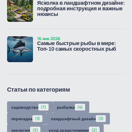
Ясколка в ландшафтном дизайне:
подробная инструкция и важные
нюансы
16 янв 2026
Самые быстрые рыбы в мире:
Топ-10 самых скоростных рыб
Статьи по категориям
садоводство
(7)
рыбалка
(4)
пересадка
(3)
ландшафтный дизайн
(3)
экология
(2)
уход за растениями
(2)