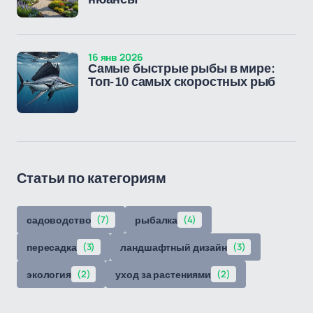
16 янв 2026
Самые быстрые рыбы в мире:
Топ-10 самых скоростных рыб
Статьи по категориям
садоводство
(7)
рыбалка
(4)
пересадка
(3)
ландшафтный дизайн
(3)
экология
(2)
уход за растениями
(2)