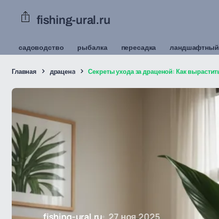
fishing-ural.ru
садоводство
рыбалка
пересадка
ландшафтный
Главная
драценa
Секреты ухода за драценой: Как вырасти
fishing-ural.ru
27 ноя 2025