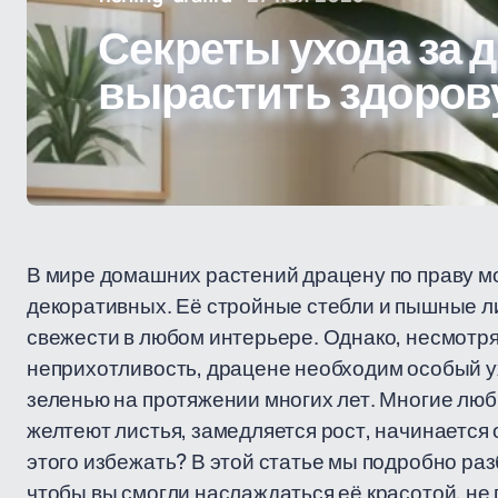
Секреты ухода за 
вырастить здоров
В мире домашних растений драцену по праву м
декоративных. Её стройные стебли и пышные л
свежести в любом интерьере. Однако, несмотря
неприхотливость, драцене необходим особый ух
зеленью на протяжении многих лет. Многие люб
желтеют листья, замедляется рост, начинается 
этого избежать? В этой статье мы подробно ра
чтобы вы смогли наслаждаться её красотой, не