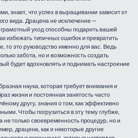
и, знает, что успех в выращивании зависит от
ого вида. Драцена не исключение —
 грамотный уход способны подарить вашей
как избежать типичных ошибок и превратить
 то это руководство именно для вас. Ведь
олько забота, но и возможность создать
рый будет вдохновлять и поднимать настроение
бразная наука, которая требует внимания и
раз жизни и постоянная занятость часто
ёному другу, знания о том, как эффективно
ными. Чтобы погрузиться в эту тему глубже,
на не только своевременность процедур, но и
мер, драцена, как и некоторые другие
лажности и освещению, которые напрямую