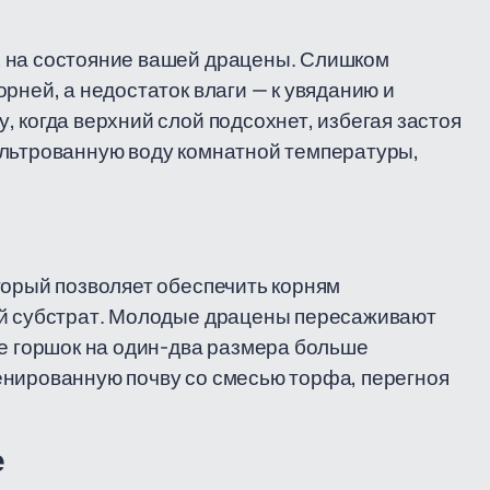
х на состояние вашей драцены. Слишком
рней, а недостаток влаги — к увяданию и
 когда верхний слой подсохнет, избегая застоя
ильтрованную воду комнатной температуры,
торый позволяет обеспечить корням
ый субстрат. Молодые драцены пересаживают
те горшок на один-два размера больше
енированную почву со смесью торфа, перегноя
е