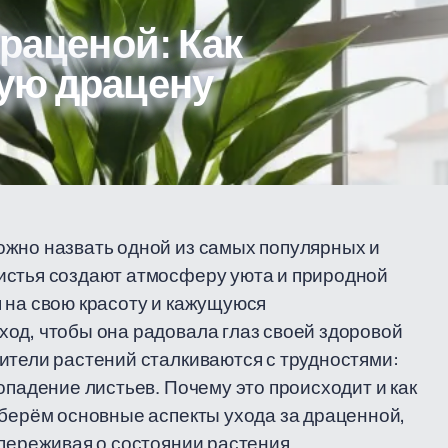
драценой: Как
ую драцену
ожно назвать одной из самых популярных и
истья создают атмосферу уюта и природной
 на свою красоту и кажущуюся
од, чтобы она радовала глаз своей здоровой
ители растений сталкиваются с трудностями:
опадение листьев. Почему это происходит и как
зберём основные аспекты ухода за драценной,
 переживая о состоянии растения.