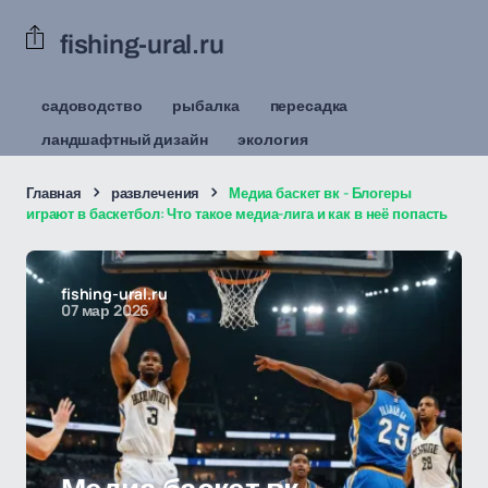
fishing-ural.ru
садоводство
рыбалка
пересадка
ландшафтный дизайн
экология
Главная
развлечения
Медиа баскет вк - Блогеры
играют в баскетбол: Что такое медиа-лига и как в неё попасть
fishing-ural.ru
07 мар 2026