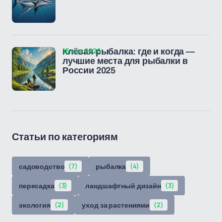
15 янв 2026
Клёвая рыбалка: где и когда —
лучшие места для рыбалки в
России 2025
Статьи по категориям
садоводство
(7)
рыбалка
(4)
пересадка
(3)
ландшафтный дизайн
(3)
экология
(2)
уход за растениями
(2)