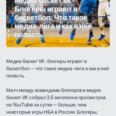
Медиа баскет вк -
Блогеры играют в
баскетбол: Что такое
медиа-лига и как в неё
попасть
Медиа баскет VK: блогеры играют в
баскетбол — что такое медиа-лига и как в неё
попасть
Матч между командами блогеров в медиа
баскет VK собрал 2,5 миллиона просмотров
на YouTube за сутки — больше, чем
некоторые игры НБА в России. Блогеры,