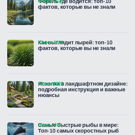
05 фев 2026
Форель где водится: топ-10
фактов, которые вы не знали
03 фев 2026
Как выглядит пырей: топ-10
фактов, которые вы не знали
03 фев 2026
Ясколка в ландшафтном дизайне:
подробная инструкция и важные
нюансы
16 янв 2026
Самые быстрые рыбы в мире:
Топ-10 самых скоростных рыб