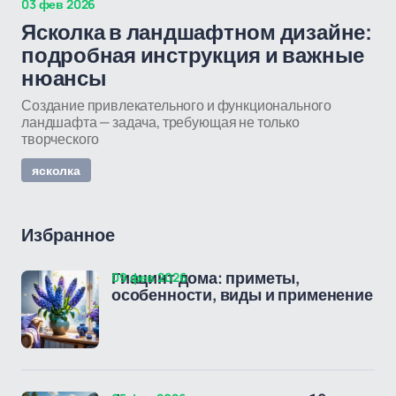
03 фев 2026
Ясколка в ландшафтном дизайне:
подробная инструкция и важные
нюансы
Создание привлекательного и функционального
ландшафта — задача, требующая не только
творческого
ясколка
Избранное
09 фев 2026
Гиацинт дома: приметы,
особенности, виды и применение