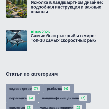
Ясколка в ландшафтном дизайне:
подробная инструкция и важные
нюансы
16 янв 2026
Самые быстрые рыбы в мире:
Топ-10 самых скоростных рыб
Статьи по категориям
садоводство
(7)
рыбалка
(4)
пересадка
(3)
ландшафтный дизайн
(3)
экология
(2)
уход за растениями
(2)