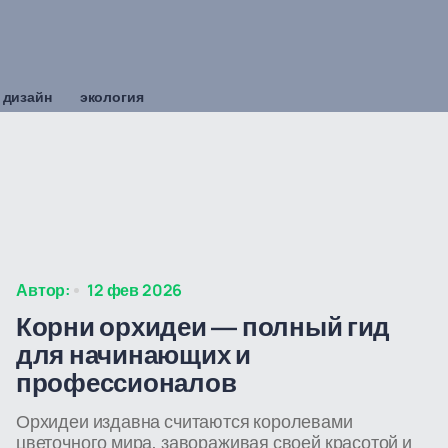
 дизайн
экология
Автор:
12 фев 2026
Корни орхидеи — полный гид
для начинающих и
профессионалов
Орхидеи издавна считаются королевами
цветочного мира, завораживая своей красотой и