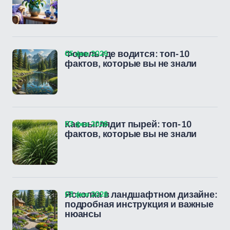
05 фев 2026
Форель где водится: топ-10
фактов, которые вы не знали
03 фев 2026
Как выглядит пырей: топ-10
фактов, которые вы не знали
03 фев 2026
Ясколка в ландшафтном дизайне:
подробная инструкция и важные
нюансы