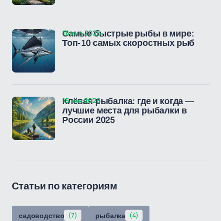
16 янв 2026
Самые быстрые рыбы в мире:
Топ-10 самых скоростных рыб
15 янв 2026
Клёвая рыбалка: где и когда —
лучшие места для рыбалки в
России 2025
Статьи по категориям
садоводство
(7)
рыбалка
(4)