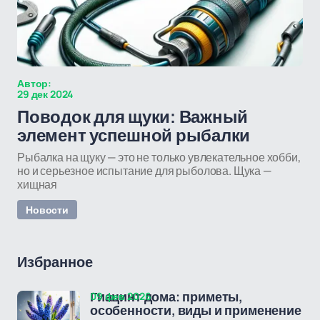
Автор:
29 дек 2024
Поводок для щуки: Важный
элемент успешной рыбалки
Рыбалка на щуку — это не только увлекательное хобби,
но и серьезное испытание для рыболова. Щука —
хищная
Новости
Избранное
09 фев 2026
Гиацинт дома: приметы,
особенности, виды и применение