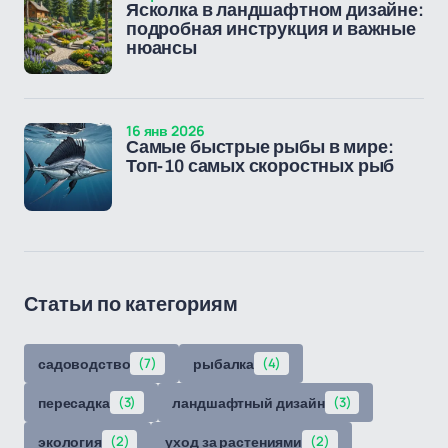
Ясколка в ландшафтном дизайне:
подробная инструкция и важные
нюансы
16 янв 2026
Самые быстрые рыбы в мире:
Топ-10 самых скоростных рыб
Статьи по категориям
садоводство
(7)
рыбалка
(4)
пересадка
(3)
ландшафтный дизайн
(3)
экология
(2)
уход за растениями
(2)