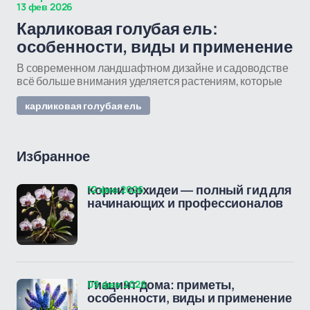
13 фев 2026
Карликовая голубая ель:
особенности, виды и применение
В современном ландшафтном дизайне и садоводстве
всё больше внимания уделяется растениям, которые
карликовая голубая ель
Избранное
12 фев 2026
Корни орхидеи — полный гид для
начинающих и профессионалов
09 фев 2026
Гиацинт дома: приметы,
особенности, виды и применение