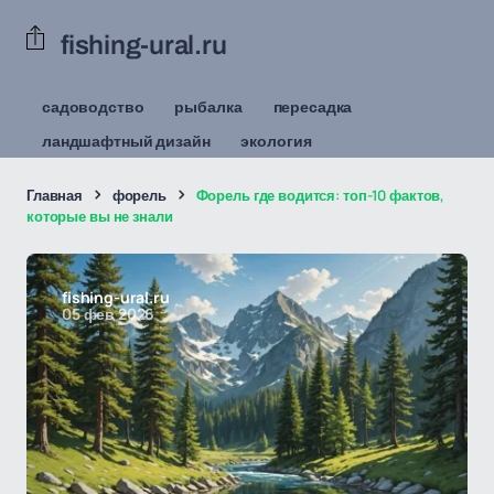
fishing-ural.ru
садоводство
рыбалка
пересадка
ландшафтный дизайн
экология
Главная
форель
Форель где водится: топ-10 фактов,
которые вы не знали
fishing-ural.ru
05 фев 2026