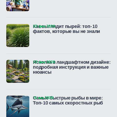
03 фев 2026
Как выглядит пырей: топ-10
фактов, которые вы не знали
03 фев 2026
Ясколка в ландшафтном дизайне:
подробная инструкция и важные
нюансы
16 янв 2026
Самые быстрые рыбы в мире:
Топ-10 самых скоростных рыб