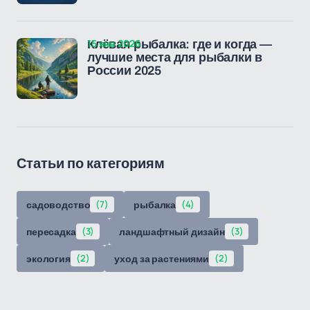
15 янв 2026
Клёвая рыбалка: где и когда —
лучшие места для рыбалки в
России 2025
Статьи по категориям
садоводство
(7)
рыбалка
(4)
пересадка
(3)
ландшафтный дизайн
(3)
экология
(2)
уход за растениями
(2)