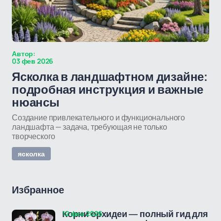
Автор:
03 фев 2026
Ясколка в ландшафтном дизайне:
подробная инструкция и важные
нюансы
Создание привлекательного и функционального
ландшафта — задача, требующая не только
творческого
ясколка
Избранное
12 фев 2026
Корни орхидеи — полный гид для