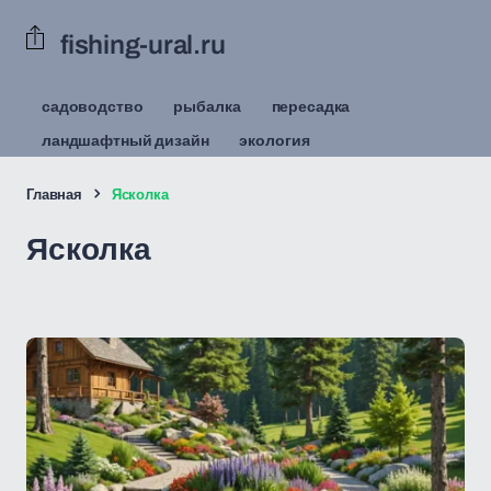
fishing-ural.ru
садоводство
рыбалка
пересадка
ландшафтный дизайн
экология
Главная
Ясколка
Ясколка