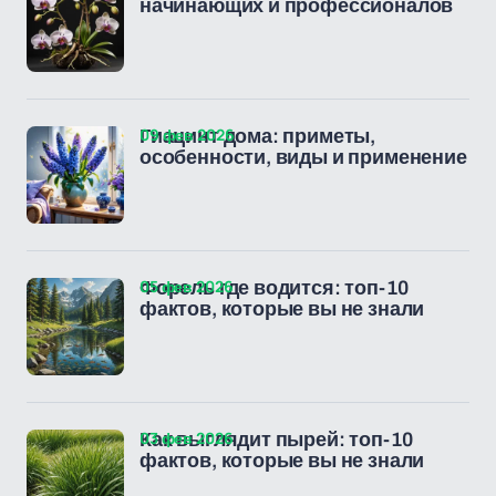
начинающих и профессионалов
09 фев 2026
Гиацинт дома: приметы,
особенности, виды и применение
05 фев 2026
Форель где водится: топ-10
фактов, которые вы не знали
03 фев 2026
Как выглядит пырей: топ-10
фактов, которые вы не знали