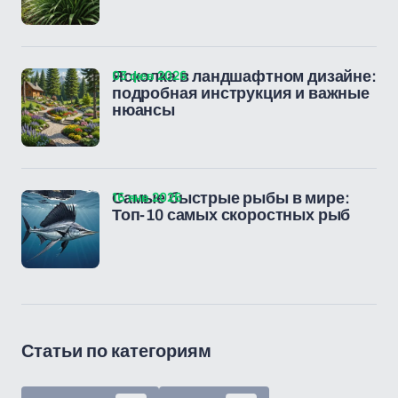
03 фев 2026
Ясколка в ландшафтном дизайне:
подробная инструкция и важные
нюансы
16 янв 2026
Самые быстрые рыбы в мире:
Топ-10 самых скоростных рыб
Статьи по категориям