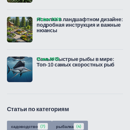
03 фев 2026
Ясколка в ландшафтном дизайне:
подробная инструкция и важные
нюансы
16 янв 2026
Самые быстрые рыбы в мире:
Топ-10 самых скоростных рыб
Статьи по категориям
садоводство
(7)
рыбалка
(4)