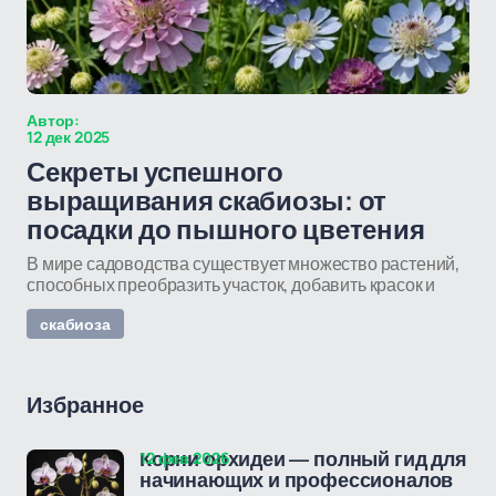
Автор:
12 дек 2025
Секреты успешного
выращивания скабиозы: от
посадки до пышного цветения
В мире садоводства существует множество растений,
способных преобразить участок, добавить красок и
скабиоза
Избранное
12 фев 2026
Корни орхидеи — полный гид для
начинающих и профессионалов