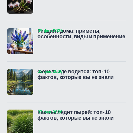
09 фев 2026
Гиацинт дома: приметы,
особенности, виды и применение
05 фев 2026
Форель где водится: топ-10
фактов, которые вы не знали
03 фев 2026
Как выглядит пырей: топ-10
фактов, которые вы не знали